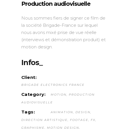
Production audiovisuelle
Nous sommes fiers de signer ce film de
la société Brigade-France sur lequel
nous avons mixé prise de vue réelle
(interviews et démonstration produit) et
motion design.
Infos_
Client:
BRIGADE ELECTRONICS FRANCE
Category:
MOTION
PRODUCTION
AUDIOVISUELLE
Tags:
ANIMATION
DESIGN
DIRECTION ARTISTIQUE
FOOTAGE
FX
GRAPHISME
MOTION DESIGN