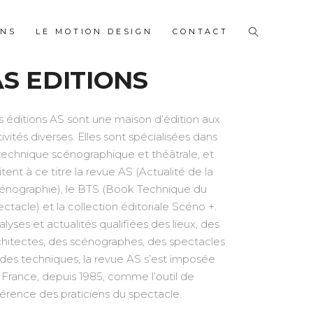
ONS
LE MOTION DESIGN
CONTACT
AS EDITIONS
s éditions AS sont une maison d’édition aux
tivités diverses. Elles sont spécialisées dans
 technique scénographique et théâtrale, et
itent à ce titre la revue AS (Actualité de la
énographie), le BTS (Book Technique du
ectacle) et la collection éditoriale Scéno +.
alyses et actualités qualifiées des lieux, des
chitectes, des scénographes, des spectacles
 des techniques, la revue AS s’est imposée
 France, depuis 1985, comme l’outil de
férence des praticiens du spectacle.