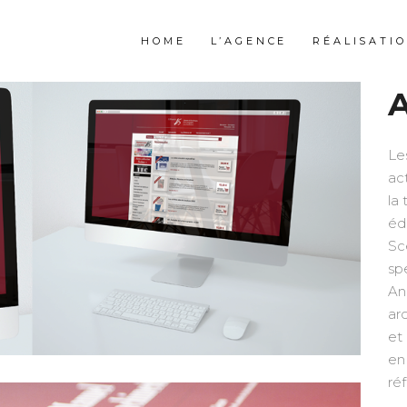
HOME
L’AGENCE
RÉALISATI
Le
ac
la
éd
Sc
sp
An
ar
et
en
ré