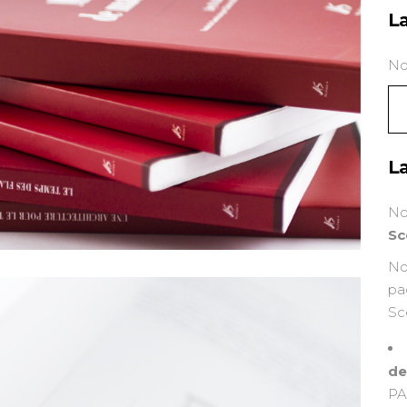
La
Nou
La
No
Sc
No
pa
Sc
de
PA