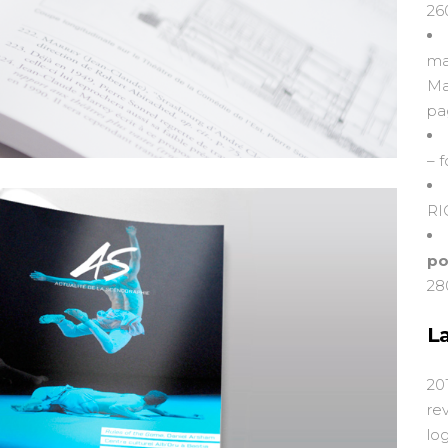
26
ma
Ma
pa
– 
RI
po
28
L
20
re
lo