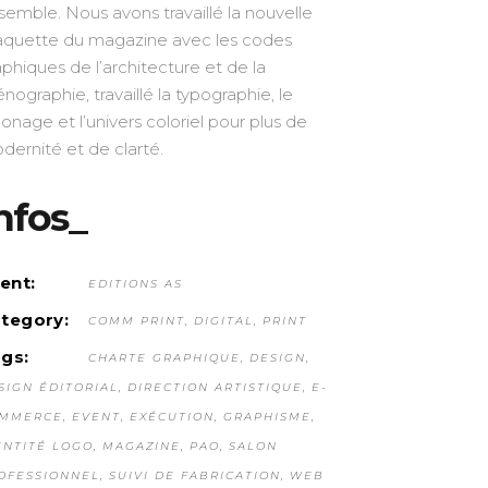
semble. Nous avons travaillé la nouvelle
quette du magazine avec les codes
aphiques de l’architecture et de la
énographie, travaillé la typographie, le
lonage et l’univers coloriel pour plus de
dernité et de clarté.
nfos_
ient:
EDITIONS AS
tegory:
COMM PRINT
DIGITAL
PRINT
gs:
CHARTE GRAPHIQUE
DESIGN
SIGN ÉDITORIAL
DIRECTION ARTISTIQUE
E-
MMERCE
EVENT
EXÉCUTION
GRAPHISME
ENTITÉ LOGO
MAGAZINE
PAO
SALON
OFESSIONNEL
SUIVI DE FABRICATION
WEB