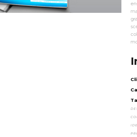
en
ma
gr
sc
co
mo
I
Cl
Ca
Ta
DE
CO
ID
PR