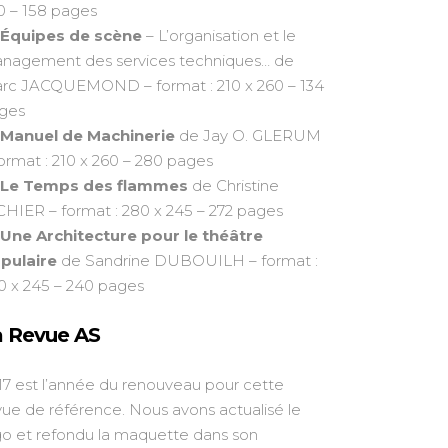
0 – 158 pages
Équipes de scène
– L’organisation et le
nagement des services techniques… de
rc JACQUEMOND – format : 210 x 260 – 134
ges
Manuel de Machinerie
de Jay O. GLERUM
format : 210 x 260 – 280 pages
Le Temps des flammes
de Christine
CHIER – format : 280 x 245 – 272 pages
Une Architecture pour le théâtre
pulaire
de Sandrine DUBOUILH – format :
0 x 245 – 240 pages
a Revue AS
17 est l’année du renouveau pour cette
vue de référence. Nous avons actualisé le
go et refondu la maquette dans son